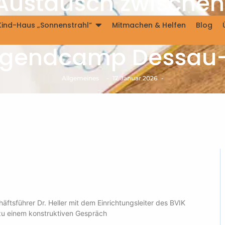
 Austausch zwischen 
e über die weitere 
Kind-Haus „Sonnenstrahl“
Mitmachen & Helfen
Blog
ugendcamp Dessau
Allgemeines
-
17. Januar 2026
-
äftsführer Dr. Heller mit dem Einrichtungsleiter des BVIK
u einem konstruktiven Gespräch