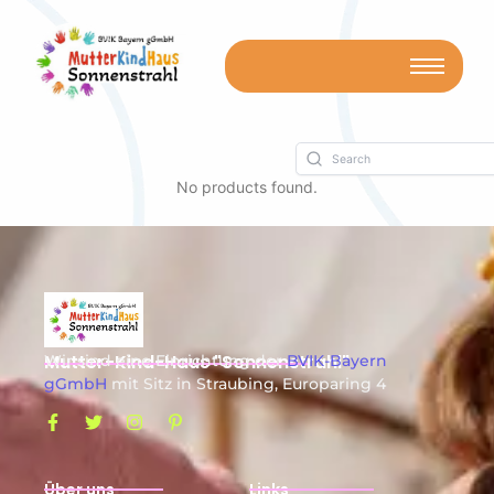
No products found.
Mutter-Kind-Haus "Sonnenstrahl"
Wir sind eine Einrichtung der
BVIK-Bayern
gGmbH
mit Sitz in Straubing, Europaring 4
Über uns
Links